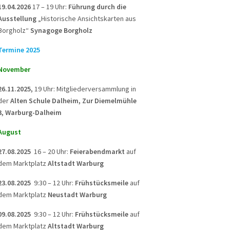
19.04.2026
17 – 19 Uhr:
Führung durch die
Ausstellung
„Historische Ansichtskarten aus
Borgholz“
Synagoge Borgholz
Termine 2025
November
26.11.2025,
19 Uhr: Mitgliederversammlung in
der
Alten Schule Dalheim, Zur Diemelmühle
3, Warburg-Dalheim
August
27.08.2025
16 – 20 Uhr:
Feierabendmarkt
auf
dem Marktplatz
Altstadt Warburg
23.08.2025
9:30 – 12 Uhr:
Frühstücksmeile
auf
dem Marktplatz
Neustadt Warburg
09.08.2025
9:30 – 12 Uhr:
Frühstücksmeile
auf
dem Marktplatz
Altstadt Warburg