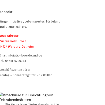
Kontakt
Bürgerinitiative „Lebenswertes Bördeland
und Diemeltal“ e.V.
Neue Adresse:
Zur Diemelmühle 3
34414 Warburg-Dalheim
Email: info(at)bi-boerdeland.de
Tel.: 05641-9299784
Geschäftszeiten Büro:
Montag – Donnerstag: 9:00 – 12:00 Uhr
Die Broschüre "Feierabendmärkte