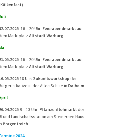
(Kälkenfest)
Juli
02.07.2025
16 – 20 Uhr:
Feierabendmarkt
auf
dem Marktplatz
Altstadt Warburg
Mai
21.05.2025
16 – 20 Uhr:
Feierabendmarkt
auf
dem Marktplatz
Altstadt Warburg
16.05.2025
18 Uhr:
Zukunftsworkshop
der
Bürgerinitiative in der Alten Schule in
Dalheim
April
26.04.2025
9 – 13 Uhr:
Pflanzenflohmarkt
der
BI und Landschaftsstation am Steinernen Haus
in
Borgentreich
Termine 2024