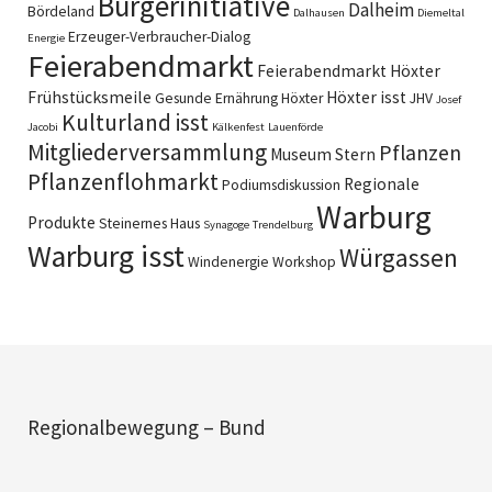
Bürgerinitiative
Dalheim
Bördeland
Dalhausen
Diemeltal
Erzeuger-Verbraucher-Dialog
Energie
Feierabendmarkt
Feierabendmarkt Höxter
Frühstücksmeile
Höxter isst
Gesunde Ernährung
Höxter
JHV
Josef
Kulturland isst
Jacobi
Kälkenfest
Lauenförde
Mitgliederversammlung
Pflanzen
Museum Stern
Pflanzenflohmarkt
Regionale
Podiumsdiskussion
Warburg
Produkte
Steinernes Haus
Synagoge
Trendelburg
Warburg isst
Würgassen
Windenergie
Workshop
Regionalbewegung – Bund