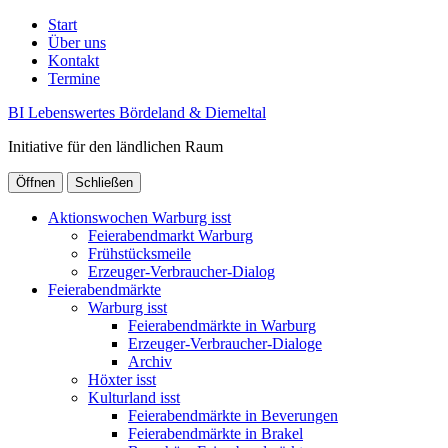
Start
Über uns
Kontakt
Termine
BI Lebenswertes Bördeland & Diemeltal
Initiative für den ländlichen Raum
Öffnen
Schließen
Aktionswochen Warburg isst
Feierabendmarkt Warburg
Frühstücksmeile
Erzeuger-Verbraucher-Dialog
Feierabendmärkte
Warburg isst
Feierabendmärkte in Warburg
Erzeuger-Verbraucher-Dialoge
Archiv
Höxter isst
Kulturland isst
Feierabendmärkte in Beverungen
Feierabendmärkte in Brakel