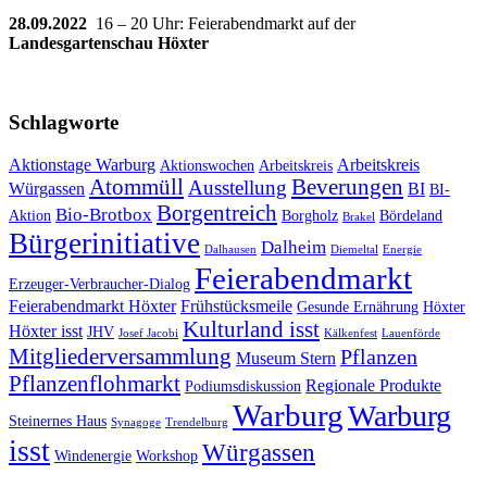
28.09.2022
16 – 20 Uhr: Feierabendmarkt auf der
Landesgartenschau Höxter
Schlagworte
Aktionstage Warburg
Arbeitskreis
Aktionswochen
Arbeitskreis
Atommüll
Beverungen
Ausstellung
Würgassen
BI
BI-
Borgentreich
Bio-Brotbox
Aktion
Borgholz
Bördeland
Brakel
Bürgerinitiative
Dalheim
Dalhausen
Diemeltal
Energie
Feierabendmarkt
Erzeuger-Verbraucher-Dialog
Feierabendmarkt Höxter
Frühstücksmeile
Gesunde Ernährung
Höxter
Kulturland isst
Höxter isst
JHV
Josef Jacobi
Kälkenfest
Lauenförde
Mitgliederversammlung
Pflanzen
Museum Stern
Pflanzenflohmarkt
Regionale Produkte
Podiumsdiskussion
Warburg
Warburg
Steinernes Haus
Synagoge
Trendelburg
isst
Würgassen
Windenergie
Workshop