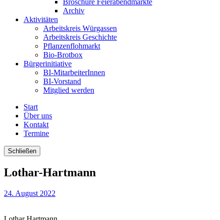
Broschüre Feierabendmärkte
Archiv
Aktivitäten
Arbeitskreis Würgassen
Arbeitskreis Geschichte
Pflanzenflohmarkt
Bio-Brotbox
Bürgerinitiative
BI-MitarbeiterInnen
BI-Vorstand
Mitglied werden
Start
Über uns
Kontakt
Termine
Schließen
Lothar-Hartmann
24. August 2022
Lothar Hartmann