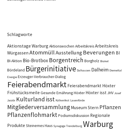
Schlagworte
Aktionstage Warburg
Arbeitskreis
Aktionswochen
Arbeitskreis
Atommüll
Beverungen
Ausstellung
Würgassen
BI
Borgentreich
Bio-Brotbox
BI-Aktion
Borgholz
Brakel
Bürgerinitiative
Dalheim
Bördeland
Dalhausen
Diemeltal
Erzeuger-Verbraucher-Dialog
Energie
Feierabendmarkt
Feierabendmarkt Höxter
Frühstücksmeile
Höxter isst
Gesunde Ernährung
Höxter
JHV
Josef
Kulturland isst
Jacobi
Kälkenfest
Lauenförde
Mitgliederversammlung
Pflanzen
Museum Stern
Pflanzenflohmarkt
Regionale
Podiumsdiskussion
Warburg
Produkte
Steinernes Haus
Synagoge
Trendelburg