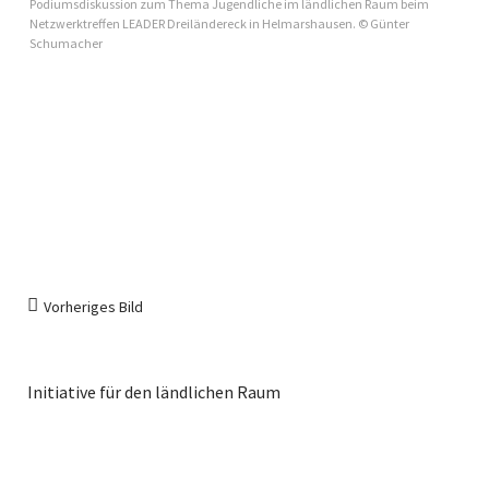
Podiumsdiskussion zum Thema Jugendliche im ländlichen Raum beim
Netzwerktreffen LEADER Dreiländereck in Helmarshausen. © Günter
Schumacher
Vorheriges Bild
Initiative für den ländlichen Raum