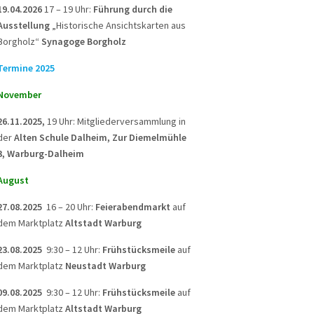
19.04.2026
17 – 19 Uhr:
Führung durch die
Ausstellung
„Historische Ansichtskarten aus
Borgholz“
Synagoge Borgholz
Termine 2025
November
26.11.2025,
19 Uhr: Mitgliederversammlung in
der
Alten Schule Dalheim, Zur Diemelmühle
3, Warburg-Dalheim
August
27.08.2025
16 – 20 Uhr:
Feierabendmarkt
auf
dem Marktplatz
Altstadt Warburg
23.08.2025
9:30 – 12 Uhr:
Frühstücksmeile
auf
dem Marktplatz
Neustadt Warburg
09.08.2025
9:30 – 12 Uhr:
Frühstücksmeile
auf
dem Marktplatz
Altstadt Warburg