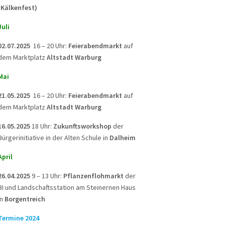
(Kälkenfest)
Juli
02.07.2025
16 – 20 Uhr:
Feierabendmarkt
auf
dem Marktplatz
Altstadt Warburg
Mai
21.05.2025
16 – 20 Uhr:
Feierabendmarkt
auf
dem Marktplatz
Altstadt Warburg
16.05.2025
18 Uhr:
Zukunftsworkshop
der
Bürgerinitiative in der Alten Schule in
Dalheim
April
26.04.2025
9 – 13 Uhr:
Pflanzenflohmarkt
der
BI und Landschaftsstation am Steinernen Haus
in
Borgentreich
Termine 2024