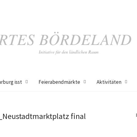
RTES BÖRDELAND
Initiative für den ländlichen Raum
rburg isst
Feierabendmärkte
Aktivitäten
Neustadtmarktplatz final