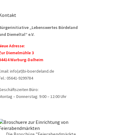
Kontakt
Bürgerinitiative „Lebenswertes Bördeland
und Diemeltal“ e.V.
Neue Adresse:
Zur Diemelmühle 3
34414 Warburg-Dalheim
Email: info(at)bi-boerdeland.de
Tel.: 05641-9299784
Geschäftszeiten Büro:
Montag – Donnerstag: 9:00 – 12:00 Uhr
Die Broschüre "Feierabendmärkte