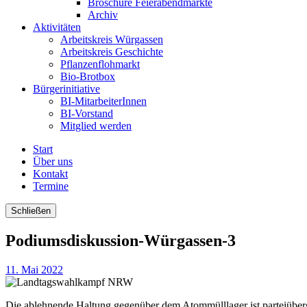
Broschüre Feierabendmärkte
Archiv
Aktivitäten
Arbeitskreis Würgassen
Arbeitskreis Geschichte
Pflanzenflohmarkt
Bio-Brotbox
Bürgerinitiative
BI-MitarbeiterInnen
BI-Vorstand
Mitglied werden
Start
Über uns
Kontakt
Termine
Schließen
Podiumsdiskussion-Würgassen-3
11. Mai 2022
Die ablehnende Haltung gegenüber dem Atommülllager ist parteiüber