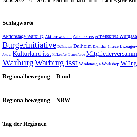
28.09.2022
16 – 20 Uhr: Feierabendmarkt auf der
Landesgartensch
Schlagworte
Aktionstage Warburg
Arbeitskreis Würgass
Aktionswochen
Arbeitskreis
Bürgerinitiative
Dalheim
Erzeuger-
Dalhausen
Diemeltal
Energie
Kulturland isst
Mitgliederversamm
Jacobi
Kälkenfest
Lauenförde
Warburg
Warburg isst
Würg
Windenergie
Workshop
Regionalbewegung – Bund
Regionalbewegung – NRW
Tag der Regionen