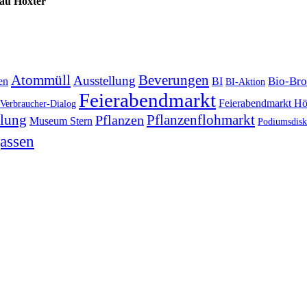
au Höxter
Atommüll
Beverungen
Ausstellung
Bio-Bro
en
BI
BI-Aktion
Feierabendmarkt
Feierabendmarkt Hö
Verbraucher-Dialog
lung
Pflanzenflohmarkt
Pflanzen
Museum Stern
Podiumsdisk
assen