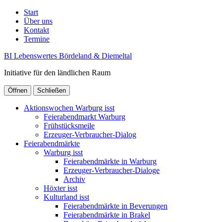
Start
Über uns
Kontakt
Termine
BI Lebenswertes Bördeland & Diemeltal
Initiative für den ländlichen Raum
Öffnen
Schließen
Aktionswochen Warburg isst
Feierabendmarkt Warburg
Frühstücksmeile
Erzeuger-Verbraucher-Dialog
Feierabendmärkte
Warburg isst
Feierabendmärkte in Warburg
Erzeuger-Verbraucher-Dialoge
Archiv
Höxter isst
Kulturland isst
Feierabendmärkte in Beverungen
Feierabendmärkte in Brakel