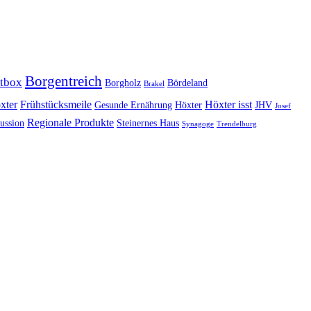
Borgentreich
tbox
Borgholz
Bördeland
Brakel
xter
Frühstücksmeile
Höxter isst
Gesunde Ernährung
Höxter
JHV
Josef
Regionale Produkte
ussion
Steinernes Haus
Synagoge
Trendelburg