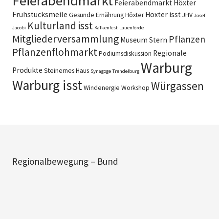
Feierabendmarkt
Feierabendmarkt Höxter
Frühstücksmeile
Höxter isst
Gesunde Ernährung
Höxter
JHV
Josef
Kulturland isst
Jacobi
Kälkenfest
Lauenförde
Mitgliederversammlung
Pflanzen
Museum Stern
Pflanzenflohmarkt
Regionale
Podiumsdiskussion
Warburg
Produkte
Steinernes Haus
Synagoge
Trendelburg
Warburg isst
Würgassen
Windenergie
Workshop
Regionalbewegung – Bund