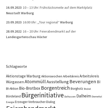
16.09.2023
10 – 13 Uhr: Frühstücksmeile auf dem Marktplatz
Neustadt Warburg
23.09.2023
16:00 Uhr:
„
Tour regional“
Warburg
28.09.2022
16 – 20 Uhr: Feierabendmarkt auf der
Landesgartenschau Höxter
Schlagworte
Aktionstage Warburg
Arbeitskreis
Aktionswochen
Arbeitskreis
Atommüll
Beverungen
Ausstellung
Würgassen
BI
Borgentreich
Bio-Brotbox
BI-Aktion
Borgholz
Brakel
Bürgerinitiative
Dalheim
Bördeland
Dalhausen
Diemeltal
Erzeuger-Verbraucher-Dialog
Energie