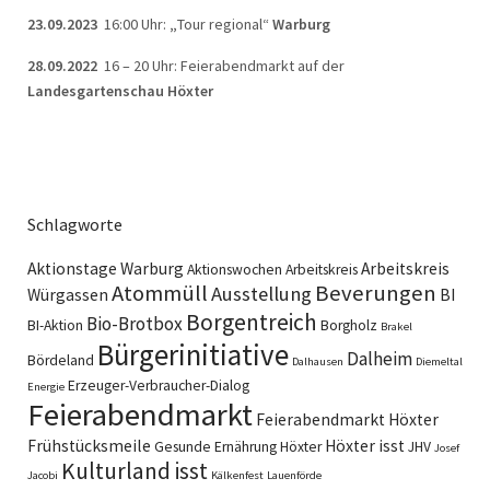
23.09.2023
16:00 Uhr:
„
Tour regional“
Warburg
28.09.2022
16 – 20 Uhr: Feierabendmarkt auf der
Landesgartenschau Höxter
Schlagworte
Aktionstage Warburg
Arbeitskreis
Aktionswochen
Arbeitskreis
Atommüll
Beverungen
Ausstellung
Würgassen
BI
Borgentreich
Bio-Brotbox
BI-Aktion
Borgholz
Brakel
Bürgerinitiative
Dalheim
Bördeland
Dalhausen
Diemeltal
Erzeuger-Verbraucher-Dialog
Energie
Feierabendmarkt
Feierabendmarkt Höxter
Frühstücksmeile
Höxter isst
Gesunde Ernährung
Höxter
JHV
Josef
Kulturland isst
Jacobi
Kälkenfest
Lauenförde