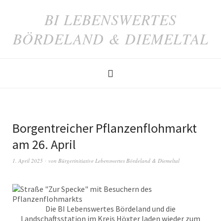
BI LEBENSWERTES
BÖRDELAND & DIEMELTAL
Borgentreicher Pflanzenflohmarkt
am 26. April
1. April 2025
von
Bürgerinitiative Lebenswertes Bördeland & Diemeltal
Die BI Lebenswertes Bördeland und die
Landschaftsstation im Kreis Höxter laden wieder zum