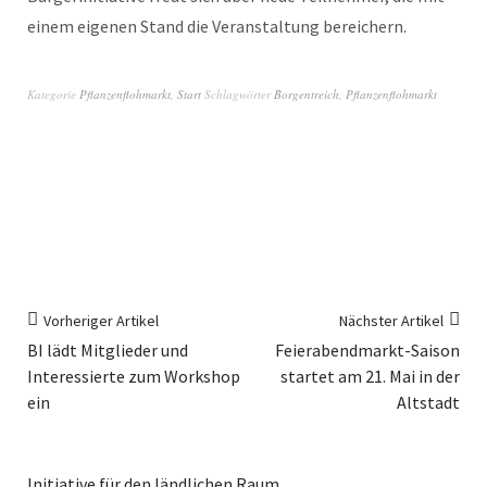
einem eigenen Stand die Veranstaltung bereichern.
Kategorie
Pflanzenflohmarkt
,
Start
Schlagwörter
Borgentreich
,
Pflanzenflohmarkt
Vorheriger Artikel
Nächster Artikel
BI lädt Mitglieder und
Feierabendmarkt-Saison
Interessierte zum Workshop
startet am 21. Mai in der
ein
Altstadt
Initiative für den ländlichen Raum