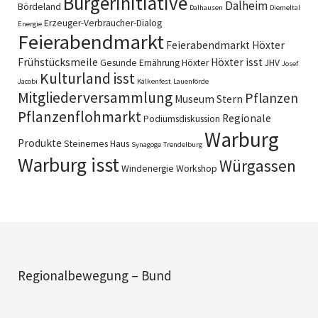
Bürgerinitiative
Dalheim
Bördeland
Dalhausen
Diemeltal
Erzeuger-Verbraucher-Dialog
Energie
Feierabendmarkt
Feierabendmarkt Höxter
Frühstücksmeile
Höxter isst
Gesunde Ernährung
Höxter
JHV
Josef
Kulturland isst
Jacobi
Kälkenfest
Lauenförde
Mitgliederversammlung
Pflanzen
Museum Stern
Pflanzenflohmarkt
Regionale
Podiumsdiskussion
Warburg
Produkte
Steinernes Haus
Synagoge
Trendelburg
Warburg isst
Würgassen
Windenergie
Workshop
Regionalbewegung – Bund