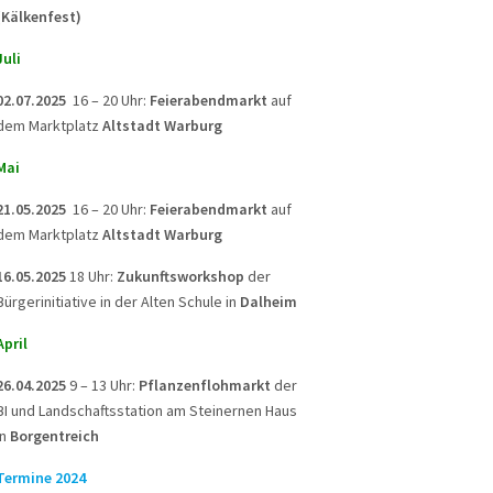
(Kälkenfest)
Juli
02.07.2025
16 – 20 Uhr:
Feierabendmarkt
auf
dem Marktplatz
Altstadt Warburg
Mai
21.05.2025
16 – 20 Uhr:
Feierabendmarkt
auf
dem Marktplatz
Altstadt Warburg
16.05.2025
18 Uhr:
Zukunftsworkshop
der
Bürgerinitiative in der Alten Schule in
Dalheim
April
26.04.2025
9 – 13 Uhr:
Pflanzenflohmarkt
der
BI und Landschaftsstation am Steinernen Haus
in
Borgentreich
Termine 2024