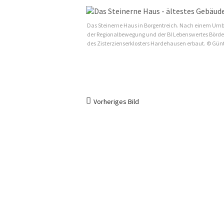
Das Steinerne Haus in Borgentreich. Nach einem Umbau
der Regionalbewegung und der BI Lebenswertes Börde
des Zisterzienserklosters Hardehausen erbaut. © Gü
Vorheriges Bild