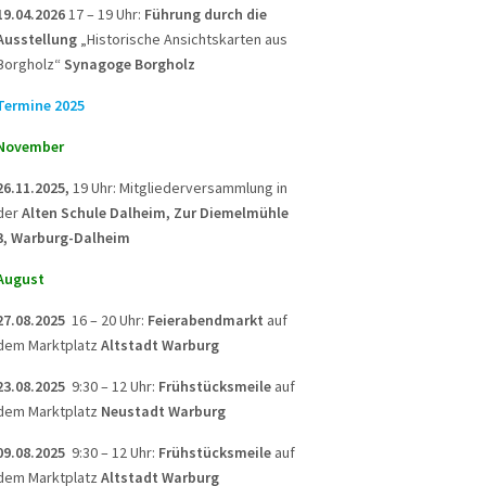
19.04.2026
17 – 19 Uhr:
Führung durch die
Ausstellung
„Historische Ansichtskarten aus
Borgholz“
Synagoge Borgholz
Termine 2025
November
26.11.2025,
19 Uhr: Mitgliederversammlung in
der
Alten Schule Dalheim, Zur Diemelmühle
3, Warburg-Dalheim
August
27.08.2025
16 – 20 Uhr:
Feierabendmarkt
auf
dem Marktplatz
Altstadt Warburg
23.08.2025
9:30 – 12 Uhr:
Frühstücksmeile
auf
dem Marktplatz
Neustadt Warburg
09.08.2025
9:30 – 12 Uhr:
Frühstücksmeile
auf
dem Marktplatz
Altstadt Warburg