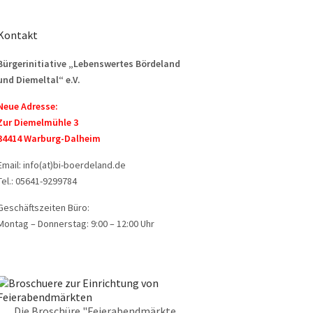
Kontakt
Bürgerinitiative „Lebenswertes Bördeland
und Diemeltal“ e.V.
Neue Adresse:
Zur Diemelmühle 3
34414 Warburg-Dalheim
Email: info(at)bi-boerdeland.de
Tel.: 05641-9299784
Geschäftszeiten Büro:
Montag – Donnerstag: 9:00 – 12:00 Uhr
Die Broschüre "Feierabendmärkte