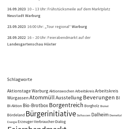
16.09.2023
10 – 13 Uhr: Frühstücksmeile auf dem Marktplatz
Neustadt Warburg
23.09.2023
16:00 Uhr:
„
Tour regional“
Warburg
28.09.2022
16 – 20 Uhr: Feierabendmarkt auf der
Landesgartenschau Höxter
Schlagworte
Aktionstage Warburg
Arbeitskreis
Aktionswochen
Arbeitskreis
Atommüll
Beverungen
Ausstellung
Würgassen
BI
Borgentreich
Bio-Brotbox
BI-Aktion
Borgholz
Brakel
Bürgerinitiative
Dalheim
Bördeland
Dalhausen
Diemeltal
Erzeuger-Verbraucher-Dialog
Energie