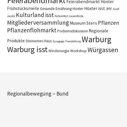
Feierabendmarkt
Feierabendmarkt Höxter
Frühstücksmeile
Höxter isst
Gesunde Ernährung
Höxter
JHV
Josef
Kulturland isst
Jacobi
Kälkenfest
Lauenförde
Mitgliederversammlung
Pflanzen
Museum Stern
Pflanzenflohmarkt
Regionale
Podiumsdiskussion
Warburg
Produkte
Steinernes Haus
Synagoge
Trendelburg
Warburg isst
Würgassen
Windenergie
Workshop
Regionalbewegung – Bund