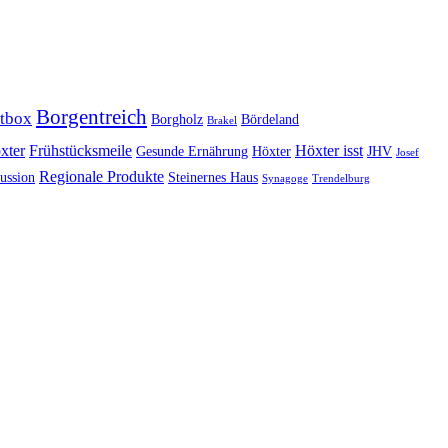
Borgentreich
tbox
Borgholz
Bördeland
Brakel
xter
Frühstücksmeile
Höxter isst
Gesunde Ernährung
Höxter
JHV
Josef
Regionale Produkte
ussion
Steinernes Haus
Synagoge
Trendelburg