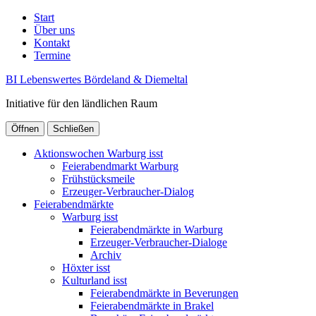
Start
Über uns
Kontakt
Termine
BI Lebenswertes Bördeland & Diemeltal
Initiative für den ländlichen Raum
Öffnen
Schließen
Aktionswochen Warburg isst
Feierabendmarkt Warburg
Frühstücksmeile
Erzeuger-Verbraucher-Dialog
Feierabendmärkte
Warburg isst
Feierabendmärkte in Warburg
Erzeuger-Verbraucher-Dialoge
Archiv
Höxter isst
Kulturland isst
Feierabendmärkte in Beverungen
Feierabendmärkte in Brakel