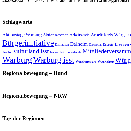
28.09.2022
16 – 20 Uhr: Feierabendmarkt auf der
Landesgartensch
Schlagworte
Aktionstage Warburg
Arbeitskreis Würgass
Aktionswochen
Arbeitskreis
Bürgerinitiative
Dalheim
Erzeuger-
Dalhausen
Diemeltal
Energie
Kulturland isst
Mitgliederversamm
Jacobi
Kälkenfest
Lauenförde
Warburg
Warburg isst
Würg
Windenergie
Workshop
Regionalbewegung – Bund
Regionalbewegung – NRW
Tag der Regionen