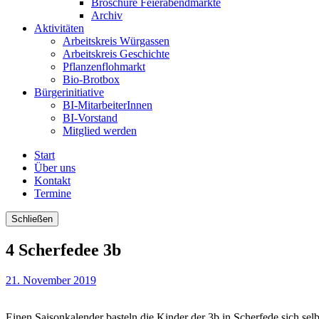
Broschüre Feierabendmärkte
Archiv
Aktivitäten
Arbeitskreis Würgassen
Arbeitskreis Geschichte
Pflanzenflohmarkt
Bio-Brotbox
Bürgerinitiative
BI-MitarbeiterInnen
BI-Vorstand
Mitglied werden
Start
Über uns
Kontakt
Termine
Schließen
4 Scherfedee 3b
21. November 2019
Einen Saisonkalender basteln die Kinder der 3b in Scherfede sich selb