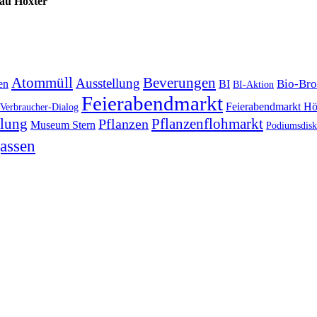
au Höxter
Atommüll
Beverungen
Ausstellung
Bio-Bro
en
BI
BI-Aktion
Feierabendmarkt
Feierabendmarkt Hö
Verbraucher-Dialog
lung
Pflanzenflohmarkt
Pflanzen
Museum Stern
Podiumsdisk
assen