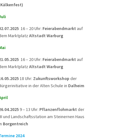
(Kälkenfest)
Juli
02.07.2025
16 – 20 Uhr:
Feierabendmarkt
auf
dem Marktplatz
Altstadt Warburg
Mai
21.05.2025
16 – 20 Uhr:
Feierabendmarkt
auf
dem Marktplatz
Altstadt Warburg
16.05.2025
18 Uhr:
Zukunftsworkshop
der
Bürgerinitiative in der Alten Schule in
Dalheim
April
26.04.2025
9 – 13 Uhr:
Pflanzenflohmarkt
der
BI und Landschaftsstation am Steinernen Haus
in
Borgentreich
Termine 2024