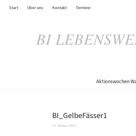
Start
Über uns
Kontakt
Termine
BI LEBENSWE
Aktionswochen Wa
BI_GelbeFässer1
13. Januar 2022