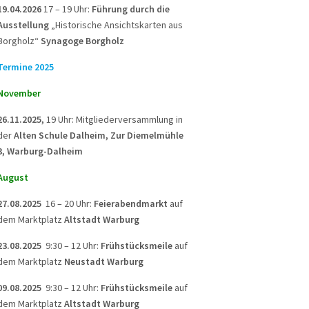
19.04.2026
17 – 19 Uhr:
Führung durch die
Ausstellung
„Historische Ansichtskarten aus
Borgholz“
Synagoge Borgholz
Termine 2025
November
26.11.2025,
19 Uhr: Mitgliederversammlung in
der
Alten Schule Dalheim, Zur Diemelmühle
3, Warburg-Dalheim
August
27.08.2025
16 – 20 Uhr:
Feierabendmarkt
auf
dem Marktplatz
Altstadt Warburg
23.08.2025
9:30 – 12 Uhr:
Frühstücksmeile
auf
dem Marktplatz
Neustadt Warburg
09.08.2025
9:30 – 12 Uhr:
Frühstücksmeile
auf
dem Marktplatz
Altstadt Warburg