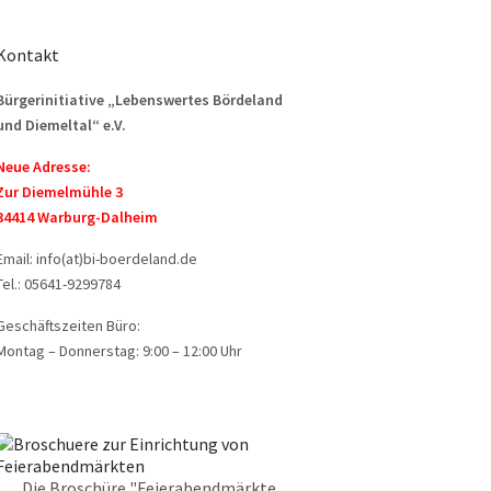
Kontakt
Bürgerinitiative „Lebenswertes Bördeland
und Diemeltal“ e.V.
Neue Adresse:
Zur Diemelmühle 3
34414 Warburg-Dalheim
Email: info(at)bi-boerdeland.de
Tel.: 05641-9299784
Geschäftszeiten Büro:
Montag – Donnerstag: 9:00 – 12:00 Uhr
Die Broschüre "Feierabendmärkte