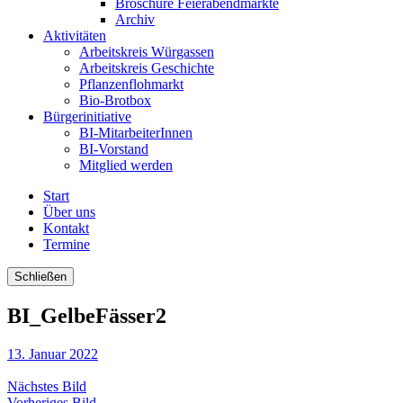
Broschüre Feierabendmärkte
Archiv
Aktivitäten
Arbeitskreis Würgassen
Arbeitskreis Geschichte
Pflanzenflohmarkt
Bio-Brotbox
Bürgerinitiative
BI-MitarbeiterInnen
BI-Vorstand
Mitglied werden
Start
Über uns
Kontakt
Termine
Schließen
BI_GelbeFässer2
13. Januar 2022
Nächstes Bild
Vorheriges Bild