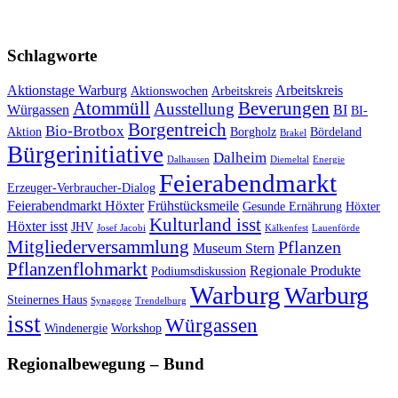
Schlagworte
Aktionstage Warburg
Arbeitskreis
Aktionswochen
Arbeitskreis
Atommüll
Beverungen
Ausstellung
Würgassen
BI
BI-
Borgentreich
Bio-Brotbox
Aktion
Borgholz
Bördeland
Brakel
Bürgerinitiative
Dalheim
Dalhausen
Diemeltal
Energie
Feierabendmarkt
Erzeuger-Verbraucher-Dialog
Feierabendmarkt Höxter
Frühstücksmeile
Gesunde Ernährung
Höxter
Kulturland isst
Höxter isst
JHV
Josef Jacobi
Kälkenfest
Lauenförde
Mitgliederversammlung
Pflanzen
Museum Stern
Pflanzenflohmarkt
Regionale Produkte
Podiumsdiskussion
Warburg
Warburg
Steinernes Haus
Synagoge
Trendelburg
isst
Würgassen
Windenergie
Workshop
Regionalbewegung – Bund