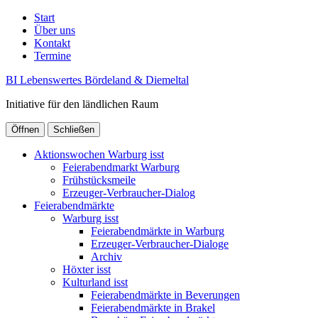
Start
Über uns
Kontakt
Termine
BI Lebenswertes Bördeland & Diemeltal
Initiative für den ländlichen Raum
Öffnen
Schließen
Aktionswochen Warburg isst
Feierabendmarkt Warburg
Frühstücksmeile
Erzeuger-Verbraucher-Dialog
Feierabendmärkte
Warburg isst
Feierabendmärkte in Warburg
Erzeuger-Verbraucher-Dialoge
Archiv
Höxter isst
Kulturland isst
Feierabendmärkte in Beverungen
Feierabendmärkte in Brakel