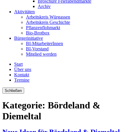
Broschüre Feierabendmärkte
Archiv
Aktivitäten
Arbeitskreis Würgassen
Arbeitskreis Geschichte
Pflanzenflohmarkt
Bio-Brotbox
Bürgerinitiative
BI-MitarbeiterInnen
BI-Vorstand
Mitglied werden
Start
Über uns
Kontakt
Termine
Schließen
Kategorie:
Bördeland &
Diemeltal
Neue Ideen für Bördeland & Diemeltal