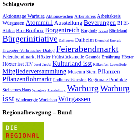
Schlagworte
Aktionstage Warburg
Arbeitskreis
Aktionswochen
Arbeitskreis
Atommüll
Beverungen
Ausstellung
Würgassen
BI
BI-
Borgentreich
Bio-Brotbox
Aktion
Borgholz
Bördeland
Brakel
Bürgerinitiative
Dalheim
Dalhausen
Diemeltal
Energie
Feierabendmarkt
Erzeuger-Verbraucher-Dialog
Feierabendmarkt Höxter
Frühstücksmeile
Gesunde Ernährung
Höxter
Kulturland isst
Höxter isst
JHV
Josef Jacobi
Kälkenfest
Lauenförde
Mitgliederversammlung
Pflanzen
Museum Stern
Pflanzenflohmarkt
Regionale Produkte
Podiumsdiskussion
Warburg
Warburg
Steinernes Haus
Synagoge
Trendelburg
isst
Würgassen
Windenergie
Workshop
Regionalbewegung – Bund