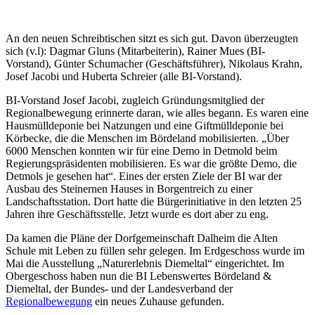
An den neuen Schreibtischen sitzt es sich gut. Davon überzeugten
sich (v.l): Dagmar Gluns (Mitarbeiterin), Rainer Mues (BI-
Vorstand), Günter Schumacher (Geschäftsführer), Nikolaus Krahn,
Josef Jacobi und Huberta Schreier (alle BI-Vorstand).
BI-Vorstand Josef Jacobi, zugleich Gründungsmitglied der
Regionalbewegung erinnerte daran, wie alles begann. Es waren eine
Hausmülldeponie bei Natzungen und eine Giftmülldeponie bei
Körbecke, die die Menschen im Bördeland mobilisierten. „Über
6000 Menschen konnten wir für eine Demo in Detmold beim
Regierungspräsidenten mobilisieren. Es war die größte Demo, die
Detmols je gesehen hat“. Eines der ersten Ziele der BI war der
Ausbau des Steinernen Hauses in Borgentreich zu einer
Landschaftsstation. Dort hatte die Bürgerinitiative in den letzten 25
Jahren ihre Geschäftsstelle. Jetzt wurde es dort aber zu eng.
Da kamen die Pläne der Dorfgemeinschaft Dalheim die Alten
Schule mit Leben zu füllen sehr gelegen. Im Erdgeschoss wurde im
Mai die Ausstellung „Naturerlebnis Diemeltal“ eingerichtet. Im
Obergeschoss haben nun die BI Lebenswertes Bördeland &
Diemeltal, der Bundes- und der Landesverband der
Regionalbewegung
ein neues Zuhause gefunden.