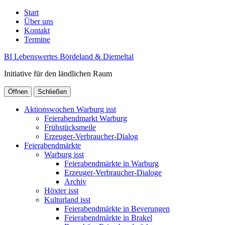
Start
Über uns
Kontakt
Termine
BI Lebenswertes Bördeland & Diemeltal
Initiative für den ländlichen Raum
Öffnen
Schließen
Aktionswochen Warburg isst
Feierabendmarkt Warburg
Frühstücksmeile
Erzeuger-Verbraucher-Dialog
Feierabendmärkte
Warburg isst
Feierabendmärkte in Warburg
Erzeuger-Verbraucher-Dialoge
Archiv
Höxter isst
Kulturland isst
Feierabendmärkte in Beverungen
Feierabendmärkte in Brakel