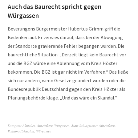
Auch das Baurecht spricht gegen
Würgassen
Beverungens Bürgermeister Hubertus Grimm griff die
Bedenken auf. Er verwies darauf, dass bei der Abwägung
der Standorte gravierende Fehler begangen wurden. Die
baurechtliche Situation: „Derzeit liegt kein Baurecht vor
und die BGZ würde eine Ablehnung vom Kreis Höxter
bekommen. Die BGZ ist gar nicht im Verfahren.“ Das ließe
sich nur ändern, wenn Gesetze geändert würden oder die
Bundesrepublik Deutschland gegen den Kreis Höxter als
Planungsbehörde klage. „Und das wäre ein Skandal.“
Kategorie
Aktuelles
,
Arbeitskreis Würgassen
,
Start
Schlagwörter
Arbeitskreis
,
Podiumsdiskussion
,
Würgassen