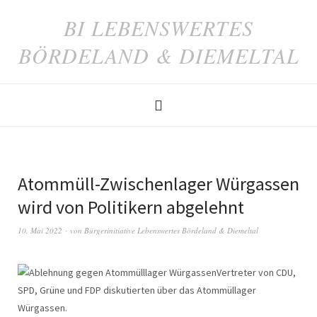
BI LEBENSWERTES
BÖRDELAND & DIEMELTAL
Atommüll-Zwischenlager Würgassen
wird von Politikern abgelehnt
10. Mai 2022
von
Bürgerinitiative Lebenswertes Bördeland & Diemeltal
Vertreter von CDU,
SPD, Grüne und FDP diskutierten über das Atommüllager
Würgassen.