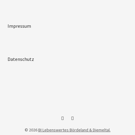
Impressum
Datenschutz
Facebook
Instagram
© 2026
BI Lebenswertes Bördeland & Diemeltal.