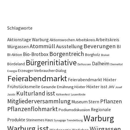
Schlagworte
Aktionstage Warburg
Arbeitskreis
Aktionswochen
Arbeitskreis
Atommüll
Beverungen
Ausstellung
Würgassen
BI
Borgentreich
Bio-Brotbox
BI-Aktion
Borgholz
Brakel
Bürgerinitiative
Dalheim
Bördeland
Dalhausen
Diemeltal
Erzeuger-Verbraucher-Dialog
Energie
Feierabendmarkt
Feierabendmarkt Höxter
Frühstücksmeile
Höxter isst
Gesunde Ernährung
Höxter
JHV
Josef
Kulturland isst
Jacobi
Kälkenfest
Lauenförde
Mitgliederversammlung
Pflanzen
Museum Stern
Pflanzenflohmarkt
Regionale
Podiumsdiskussion
Warburg
Produkte
Steinernes Haus
Synagoge
Trendelburg
Warburg isst
Würgassen