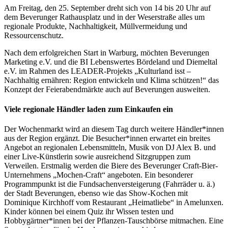
Am Freitag, den 25. September dreht sich von 14 bis 20 Uhr auf
dem Beverunger Rathausplatz und in der Weserstraße alles um
regionale Produkte, Nachhaltigkeit, Müllvermeidung und
Ressourcenschutz.
Nach dem erfolgreichen Start in Warburg, möchten Beverungen
Marketing e.V. und die BI Lebenswertes Bördeland und Diemeltal
e.V. im Rahmen des LEADER-Projekts „Kulturland isst –
Nachhaltig ernähren: Region entwickeln und Klima schützen!“ das
Konzept der Feierabendmärkte auch auf Beverungen ausweiten.
Viele regionale Händler laden zum Einkaufen ein
Der Wochenmarkt wird an diesem Tag durch weitere Händler*innen
aus der Region ergänzt. Die Besucher*innen erwartet ein breites
Angebot an regionalen Lebensmitteln, Musik von DJ Alex B. und
einer Live-Künstlerin sowie ausreichend Sitzgruppen zum
Verweilen. Erstmalig werden die Biere des Beverunger Craft-Bier-
Unternehmens „Mochen-Craft“ angeboten. Ein besonderer
Programmpunkt ist die Fundsachenversteigerung (Fahrräder u. ä.)
der Stadt Beverungen, ebenso wie das Show-Kochen mit
Dominique Kirchhoff vom Restaurant „Heimatliebe“ in Amelunxen.
Kinder können bei einem Quiz ihr Wissen testen und
Hobbygärtner*innen bei der Pflanzen-Tauschbörse mitmachen. Eine