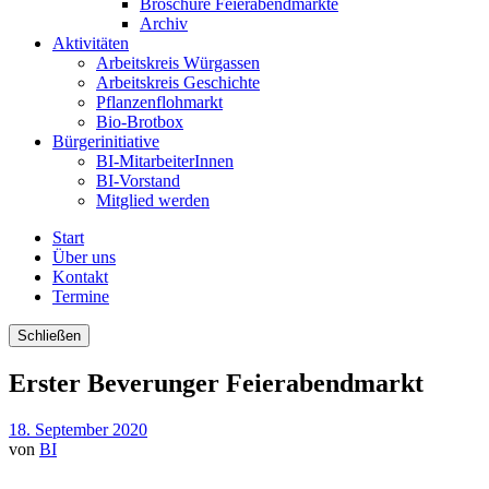
Broschüre Feierabendmärkte
Archiv
Aktivitäten
Arbeitskreis Würgassen
Arbeitskreis Geschichte
Pflanzenflohmarkt
Bio-Brotbox
Bürgerinitiative
BI-MitarbeiterInnen
BI-Vorstand
Mitglied werden
Start
Über uns
Kontakt
Termine
Schließen
Erster Beverunger Feierabendmarkt
18. September 2020
von
BI