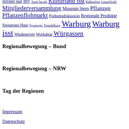
Kulturland isst
Höxter isst
JHV
Josef Jacobi
Kälkenfest
Lauenförde
Mitgliederversammlung
Pflanzen
Museum Stern
Pflanzenflohmarkt
Regionale Produkte
Podiumsdiskussion
Warburg
Warburg
Steinernes Haus
Synagoge
Trendelburg
isst
Würgassen
Windenergie
Workshop
Regionalbewegung – Bund
Regionalbewegung – NRW
Tag der Regionen
Impressum
Datenschutz