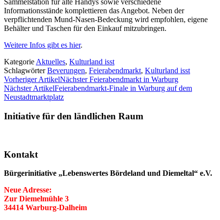
Sammelstation für alte Handys sowie verschiedene
Informationsstände komplettieren das Angebot. Neben der
verpflichtenden Mund-Nasen-Bedeckung wird empfohlen, eigene
Behälter und Taschen für den Einkauf mitzubringen.
Weitere Infos gibt es hier
.
Kategorie
Aktuelles
,
Kulturland isst
Schlagwörter
Beverungen
,
Feierabendmarkt
,
Kulturland isst
Vorheriger Artikel
Nächster Feierabendmarkt in Warburg
Nächster Artikel
Feierabendmarkt-Finale in Warburg auf dem
Neustadtmarktplatz
Initiative für den ländlichen Raum
Kontakt
Bürgerinitiative „Lebenswertes Bördeland und Diemeltal“ e.V.
Neue Adresse:
Zur Diemelmühle 3
34414 Warburg-Dalheim