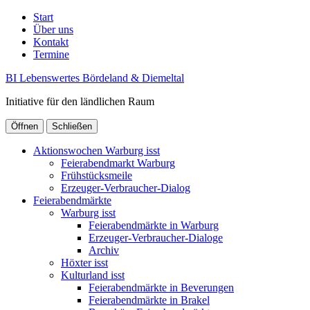
Start
Über uns
Kontakt
Termine
BI Lebenswertes Bördeland & Diemeltal
Initiative für den ländlichen Raum
Öffnen
Schließen
Aktionswochen Warburg isst
Feierabendmarkt Warburg
Frühstücksmeile
Erzeuger-Verbraucher-Dialog
Feierabendmärkte
Warburg isst
Feierabendmärkte in Warburg
Erzeuger-Verbraucher-Dialoge
Archiv
Höxter isst
Kulturland isst
Feierabendmärkte in Beverungen
Feierabendmärkte in Brakel