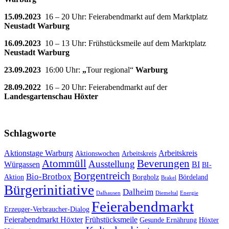
15.09.2023
16 – 20 Uhr: Feierabendmarkt auf dem Marktplatz
Neustadt Warburg
16.09.2023
10 – 13 Uhr: Frühstücksmeile auf dem Marktplatz
Neustadt Warburg
23.09.2023
16:00 Uhr:
„
Tour regional“
Warburg
28.09.2022
16 – 20 Uhr: Feierabendmarkt auf der
Landesgartenschau Höxter
Schlagworte
Aktionstage Warburg
Arbeitskreis
Aktionswochen
Arbeitskreis
Atommüll
Beverungen
Ausstellung
Würgassen
BI
BI-
Borgentreich
Bio-Brotbox
Aktion
Borgholz
Bördeland
Brakel
Bürgerinitiative
Dalheim
Dalhausen
Diemeltal
Energie
Feierabendmarkt
Erzeuger-Verbraucher-Dialog
Feierabendmarkt Höxter
Frühstücksmeile
Gesunde Ernährung
Höxter