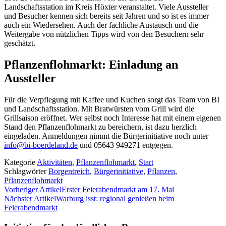
Landschaftsstation im Kreis Höxter veranstaltet. Viele Aussteller
und Besucher kennen sich bereits seit Jahren und so ist es immer
auch ein Wiedersehen. Auch der fachliche Austausch und die
Weitergabe von nützlichen Tipps wird von den Besuchern sehr
geschätzt.
Pflanzenflohmarkt: Einladung an
Aussteller
Für die Verpflegung mit Kaffee und Kuchen sorgt das Team von BI
und Landschaftsstation. Mit Bratwürsten vom Grill wird die
Grillsaison eröffnet. Wer selbst noch Interesse hat mit einem eigenen
Stand den Pflanzenflohmarkt zu bereichern, ist dazu herzlich
eingeladen. Anmeldungen nimmt die Bürgerinitiative noch unter
info@bi-boerdeland.de
und 05643 949271 entgegen.
Kategorie
Aktivitäten
,
Pflanzenflohmarkt
,
Start
Schlagwörter
Borgentreich
,
Bürgerinitiative
,
Pflanzen
,
Pflanzenflohmarkt
Vorheriger Artikel
Erster Feierabendmarkt am 17. Mai
Nächster Artikel
Warburg isst: regional genießen beim
Feierabendmarkt