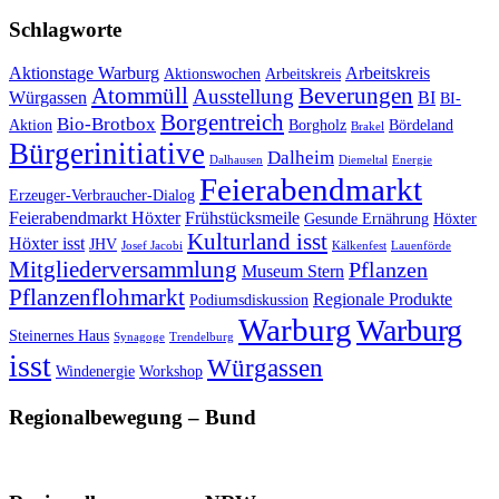
Schlagworte
Aktionstage Warburg
Arbeitskreis
Aktionswochen
Arbeitskreis
Atommüll
Beverungen
Ausstellung
Würgassen
BI
BI-
Borgentreich
Bio-Brotbox
Aktion
Borgholz
Bördeland
Brakel
Bürgerinitiative
Dalheim
Dalhausen
Diemeltal
Energie
Feierabendmarkt
Erzeuger-Verbraucher-Dialog
Feierabendmarkt Höxter
Frühstücksmeile
Gesunde Ernährung
Höxter
Kulturland isst
Höxter isst
JHV
Josef Jacobi
Kälkenfest
Lauenförde
Mitgliederversammlung
Pflanzen
Museum Stern
Pflanzenflohmarkt
Regionale Produkte
Podiumsdiskussion
Warburg
Warburg
Steinernes Haus
Synagoge
Trendelburg
isst
Würgassen
Windenergie
Workshop
Regionalbewegung – Bund