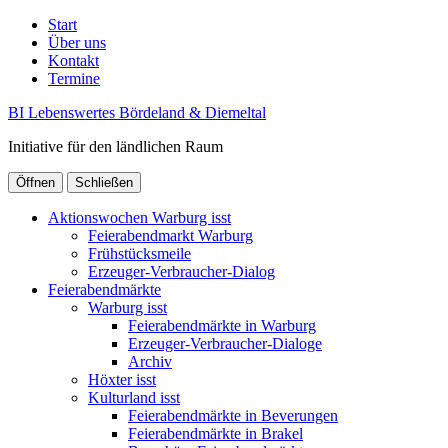
Start
Über uns
Kontakt
Termine
BI Lebenswertes Bördeland & Diemeltal
Initiative für den ländlichen Raum
Öffnen
Schließen
Aktionswochen Warburg isst
Feierabendmarkt Warburg
Frühstücksmeile
Erzeuger-Verbraucher-Dialog
Feierabendmärkte
Warburg isst
Feierabendmärkte in Warburg
Erzeuger-Verbraucher-Dialoge
Archiv
Höxter isst
Kulturland isst
Feierabendmärkte in Beverungen
Feierabendmärkte in Brakel