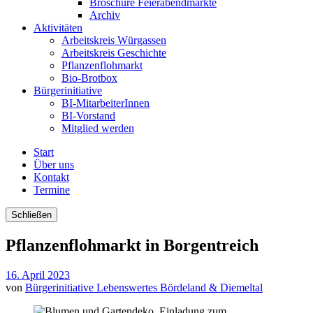
Broschüre Feierabendmärkte
Archiv
Aktivitäten
Arbeitskreis Würgassen
Arbeitskreis Geschichte
Pflanzenflohmarkt
Bio-Brotbox
Bürgerinitiative
BI-MitarbeiterInnen
BI-Vorstand
Mitglied werden
Start
Über uns
Kontakt
Termine
Schließen
Pflanzenflohmarkt in Borgentreich
16. April 2023
von
Bürgerinitiative Lebenswertes Bördeland & Diemeltal