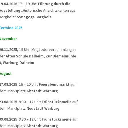
19.04.2026
17 – 19 Uhr:
Führung durch die
Ausstellung
„Historische Ansichtskarten aus
Borgholz“
Synagoge Borgholz
Termine 2025
November
26.11.2025,
19 Uhr: Mitgliederversammlung in
der
Alten Schule Dalheim, Zur Diemelmühle
3, Warburg-Dalheim
August
27.08.2025
16 – 20 Uhr:
Feierabendmarkt
auf
dem Marktplatz
Altstadt Warburg
23.08.2025
9:30 – 12 Uhr:
Frühstücksmeile
auf
dem Marktplatz
Neustadt Warburg
09.08.2025
9:30 – 12 Uhr:
Frühstücksmeile
auf
dem Marktplatz
Altstadt Warburg