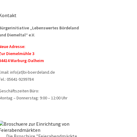
Kontakt
Bürgerinitiative „Lebenswertes Bördeland
und Diemeltal“ e.V.
Neue Adresse:
Zur Diemelmühle 3
34414 Warburg-Dalheim
Email: info(at)bi-boerdeland.de
Tel.: 05641-9299784
Geschäftszeiten Büro:
Montag – Donnerstag: 9:00 – 12:00 Uhr
Die Broschüre "Feierabendmärkte