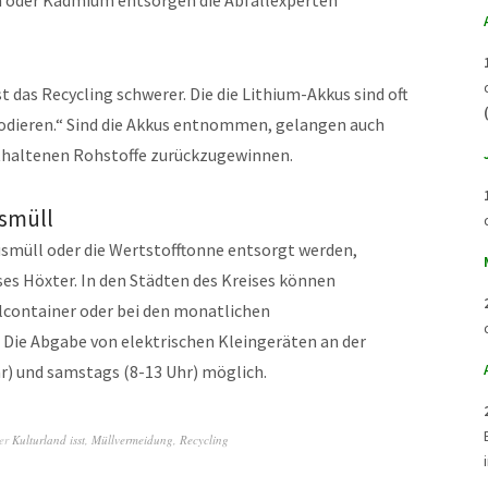
en oder Kadmium entsorgen die Abfallexperten
 das Recycling schwerer. Die die Lithium-Akkus sind oft
lodieren.“ Sind die Akkus entnommen, gelangen auch
nthaltenen Rohstoffe zurückzugewinnen.
usmüll
usmüll oder die Wertstofftonne entsorgt werden,
ises Höxter. In den Städten des Kreises können
lcontainer oder bei den monatlichen
ie Abgabe von elektrischen Kleingeräten an der
hr) und samstags (8-13 Uhr) möglich.
ter
Kulturland isst
,
Müllvermeidung
,
Recycling