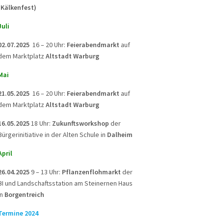
(Kälkenfest)
Juli
02.07.2025
16 – 20 Uhr:
Feierabendmarkt
auf
dem Marktplatz
Altstadt Warburg
Mai
21.05.2025
16 – 20 Uhr:
Feierabendmarkt
auf
dem Marktplatz
Altstadt Warburg
16.05.2025
18 Uhr:
Zukunftsworkshop
der
Bürgerinitiative in der Alten Schule in
Dalheim
April
26.04.2025
9 – 13 Uhr:
Pflanzenflohmarkt
der
BI und Landschaftsstation am Steinernen Haus
in
Borgentreich
Termine 2024