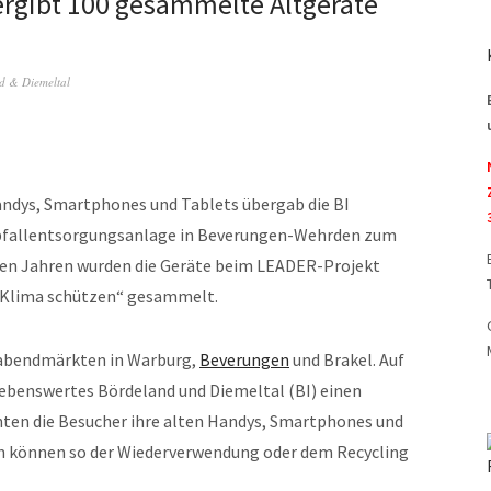
rgibt 100 gesammelte Altgeräte
nd & Diemeltal
ndys, Smartphones und Tablets übergab die BI
Abfallentsorgungsanlage in Beverungen-Wehrden zum
ren Jahren wurden die Geräte beim LEADER-Projekt
d Klima schützen“ gesammelt.
rabendmärkten in Warburg,
Beverungen
und Brakel. Auf
Lebenswertes Bördeland und Diemeltal (BI) einen
ten die Besucher ihre alten Handys, Smartphones und
en können so der Wiederverwendung oder dem Recycling