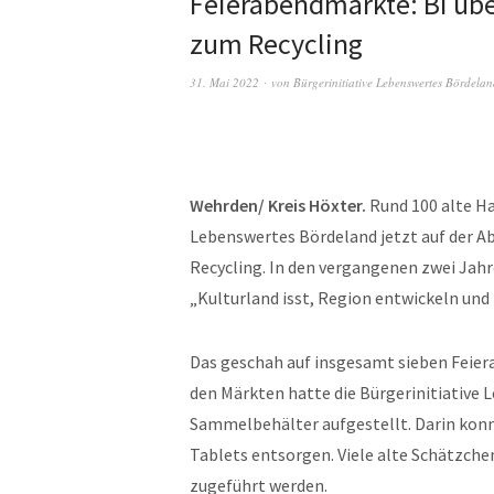
Feierabendmärkte: BI übe
zum Recycling
31. Mai 2022
von
Bürgerinitiative Lebenswertes Bördela
Wehrden/ Kreis Höxter.
Rund 100 alte Ha
Lebenswertes Bördeland jetzt auf der 
Recycling. In den vergangenen zwei Jah
„Kulturland isst, Region entwickeln un
Das geschah auf insgesamt sieben Feie
den Märkten hatte die Bürgerinitiative 
Sammelbehälter aufgestellt. Darin konn
Tablets entsorgen. Viele alte Schätzch
zugeführt werden.