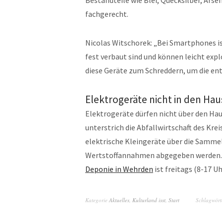
Bestandteile wie Blei, Quecksilber, Ars
fachgerecht.
Nicolas Witschorek: „Bei Smartphones ist
fest verbaut sind und können leicht exp
diese Geräte zum Schreddern, um die e
Elektrogeräte nicht in den Ha
Elektrogeräte dürfen nicht über den Ha
unterstrich die Abfallwirtschaft des Kre
elektrische Kleingeräte über die Samme
Wertstoffannahmen abgegeben werden. D
Deponie in Wehrden
ist freitags (8-17 U
Kategorie
Aktuelles
,
Kulturland isst
,
Start
Schlagwör