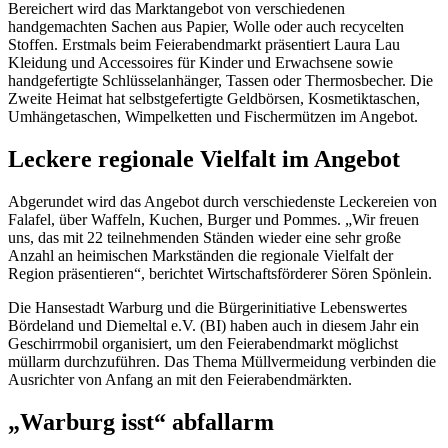
Bereichert wird das Marktangebot von verschiedenen
handgemachten Sachen aus Papier, Wolle oder auch recycelten
Stoffen. Erstmals beim Feierabendmarkt präsentiert Laura Lau
Kleidung und Accessoires für Kinder und Erwachsene sowie
handgefertigte Schlüsselanhänger, Tassen oder Thermosbecher. Die
Zweite Heimat hat selbstgefertigte Geldbörsen, Kosmetiktaschen,
Umhängetaschen, Wimpelketten und Fischermützen im Angebot.
Leckere regionale Vielfalt im Angebot
Abgerundet wird das Angebot durch verschiedenste Leckereien von
Falafel, über Waffeln, Kuchen, Burger und Pommes. „Wir freuen
uns, das mit 22 teilnehmenden Ständen wieder eine sehr große
Anzahl an heimischen Markständen die regionale Vielfalt der
Region präsentieren“, berichtet Wirtschaftsförderer Sören Spönlein.
Die Hansestadt Warburg und die Bürgerinitiative Lebenswertes
Bördeland und Diemeltal e.V. (BI) haben auch in diesem Jahr ein
Geschirrmobil organisiert, um den Feierabendmarkt möglichst
müllarm durchzuführen. Das Thema Müllvermeidung verbinden die
Ausrichter von Anfang an mit den Feierabendmärkten.
„
Warburg isst“ abfallarm