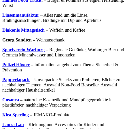
Hannes Food Truck
,
– Burger & Pommes aus eigner Herstellung,
Wurst
Linsenmanufaktur
– Alles rund um die Linse,
Bratlingsmischungen, Bratlinge mit Dip und Apfelmus
Diakonie Mittagstisch
– Waffeln und Kaffee
Georg Sandten
– Weinausschank
Sportverein Warburg
– Regionale Getränke, Warburger Bier und
Germeta Mineralwasser und Limonaden
Polizei Höxter
–
Informationsangebot zum Thema Sicherheit &
Prävention
Papperlapack
– Unverpackte Snacks zum Probieren, Bücher zu
nachhaltigen Themen, Auswahl Non-Food Bestseller, Auswahl
nachhaltiger Haushaltsartikel
Cosanea
–
naturreine Kosmetik und Mundpflegeprodukte in
plastikfreier, nachhaltiger Verpackung
Kira Sperling
– JEMAKO-Produkte
Laura Lau
– Kleidung und Accessoires für Kinder und