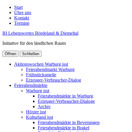
Start
Über uns
Kontakt
Termine
BI Lebenswertes Bördeland & Diemeltal
Initiative für den ländlichen Raum
Öffnen
Schließen
Aktionswochen Warburg isst
Feierabendmarkt Warburg
Frühstücksmeile
Erzeuger-Verbraucher-Dialog
Feierabendmärkte
Warburg isst
Feierabendmärkte in Warburg
Erzeuger-Verbraucher-Dialoge
Archiv
Höxter isst
Kulturland isst
Feierabendmärkte in Beverungen
Feierabendmärkte in Brakel