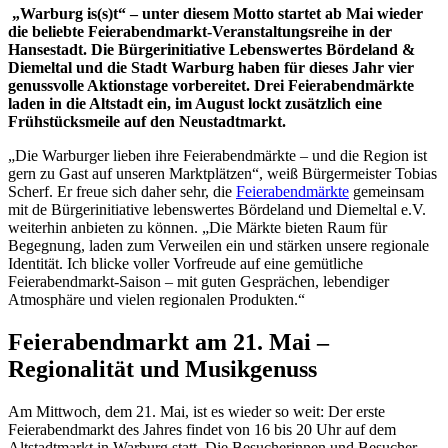
„Warburg is(s)t“ – unter diesem Motto startet ab Mai wieder
die beliebte Feierabendmarkt-Veranstaltungsreihe in der
Hansestadt. Die Bürgerinitiative Lebenswertes Bördeland &
Diemeltal und die Stadt Warburg haben für dieses Jahr vier
genussvolle Aktionstage vorbereitet. Drei Feierabendmärkte
laden in die Altstadt ein, im August lockt zusätzlich eine
Frühstücksmeile auf den Neustadtmarkt.
„Die Warburger lieben ihre Feierabendmärkte – und die Region ist
gern zu Gast auf unseren Marktplätzen“, weiß Bürgermeister Tobias
Scherf. Er freue sich daher sehr, die
Feierabendmärkte
gemeinsam
mit de Bürgerinitiative lebenswertes Bördeland und Diemeltal e.V.
weiterhin anbieten zu können. „Die Märkte bieten Raum für
Begegnung, laden zum Verweilen ein und stärken unsere regionale
Identität. Ich blicke voller Vorfreude auf eine gemütliche
Feierabendmarkt-Saison – mit guten Gesprächen, lebendiger
Atmosphäre und vielen regionalen Produkten.“
Feierabendmarkt am 21. Mai –
Regionalität und Musikgenuss
Am Mittwoch, dem 21. Mai, ist es wieder so weit: Der erste
Feierabendmarkt des Jahres findet von 16 bis 20 Uhr auf dem
Altstadtmarkt in Warburg statt. Die Besucherinnen und Besucher