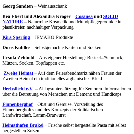
Georg Sandten
– Weinausschank
Bea Ebert und Alexandra Kröger
–
Cosanea
und
SOLID
NATURE
– Naturreine Kosmetik und Mundpflegeprodukte in
plastikfreier, nachhaltiger Verpackung
Kira Sperling
– JEMAKO-Produkte
Doris Kuhlke
– Selbstgemachte Karten und Socken
Ursula Zehbold
– Aus eigener Herstellung: Besteck-/Schmuck,
Mützen, Socken, Topflappen etc.
Zweite Heimat
– Auf dem Feierabendmarkt nähen Frauen der
Zweiten Heimat ein traditionelles afghanisches Kleid
Herbstlicht e.V
. – Alltagsunterstützung für Senioren. Informationen
über die Betreuung von Menschen mit Demenz und Handicaps
Finnenberghof
– Obst und Gemüse. Vorstellung des
Finnenberghofes und des Konzepts der Solidarischen
Landwirtschaft, Lamm-Bratwurst
Heimathafen Brakel
– Frische selbst hergestellte Pasta mit selbst
hergestellten Soße
n