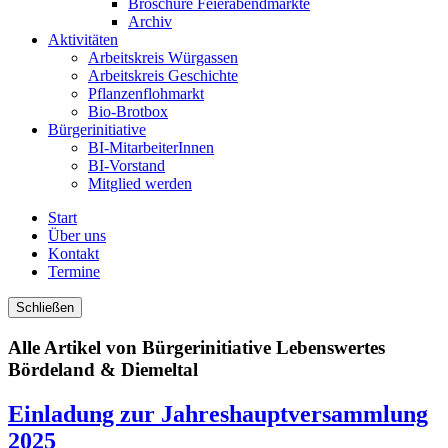
Broschüre Feierabendmärkte
Archiv
Aktivitäten
Arbeitskreis Würgassen
Arbeitskreis Geschichte
Pflanzenflohmarkt
Bio-Brotbox
Bürgerinitiative
BI-MitarbeiterInnen
BI-Vorstand
Mitglied werden
Start
Über uns
Kontakt
Termine
Schließen
Alle Artikel von
Bürgerinitiative Lebenswertes
Bördeland & Diemeltal
Einladung zur Jahreshauptversammlung
2025