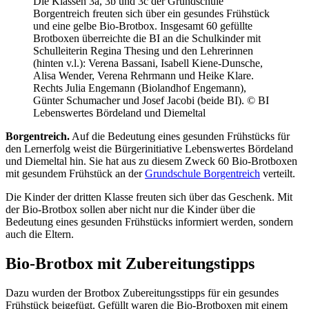
Die Klassen 3a, 3b und 3c der Grundschule
Borgentreich freuten sich über ein gesundes Frühstück
und eine gelbe Bio-Brotbox. Insgesamt 60 gefüllte
Brotboxen überreichte die BI an die Schulkinder mit
Schulleiterin Regina Thesing und den Lehrerinnen
(hinten v.l.): Verena Bassani, Isabell Kiene-Dunsche,
Alisa Wender, Verena Rehrmann und Heike Klare.
Rechts Julia Engemann (Biolandhof Engemann),
Günter Schumacher und Josef Jacobi (beide BI). © BI
Lebenswertes Bördeland und Diemeltal
Borgentreich.
Auf die Bedeutung eines gesunden Frühstücks für
den Lernerfolg weist die Bürgerinitiative Lebenswertes Bördeland
und Diemeltal hin. Sie hat aus zu diesem Zweck 60 Bio-Brotboxen
mit gesundem Frühstück an der
Grundschule Borgentreich
verteilt.
Die Kinder der dritten Klasse freuten sich über das Geschenk. Mit
der Bio-Brotbox sollen aber nicht nur die Kinder über die
Bedeutung eines gesunden Frühstücks informiert werden, sondern
auch die Eltern.
Bio-Brotbox mit Zubereitungstipps
Dazu wurden der Brotbox Zubereitungsstipps für ein gesundes
Frühstück beigefügt. Gefüllt waren die Bio-Brotboxen mit einem