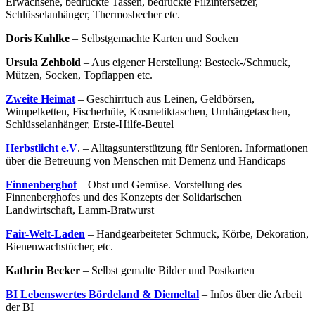
Erwachsene, bedruckte Tassen, bedruckte Filzintersetzer,
Schlüsselanhänger, Thermosbecher etc.
Doris Kuhlke
– Selbstgemachte Karten und Socken
Ursula Zehbold
– Aus eigener Herstellung: Besteck-/Schmuck,
Mützen, Socken, Topflappen etc.
Zweite Heimat
– Geschirrtuch aus Leinen, Geldbörsen,
Wimpelketten, Fischerhüte, Kosmetiktaschen, Umhängetaschen,
Schlüsselanhänger, Erste-Hilfe-Beutel
Herbstlicht e.V
. – Alltagsunterstützung für Senioren. Informationen
über die Betreuung von Menschen mit Demenz und Handicaps
Finnenberghof
– Obst und Gemüse. Vorstellung des
Finnenberghofes und des Konzepts der Solidarischen
Landwirtschaft, Lamm-Bratwurst
Fair-Welt-Laden
– Handgearbeiteter Schmuck, Körbe, Dekoration,
Bienenwachstücher, etc.
Kathrin Becker
– Selbst gemalte Bilder und Postkarten
BI Lebenswertes Bördeland & Diemeltal
– Infos über die Arbeit
der BI