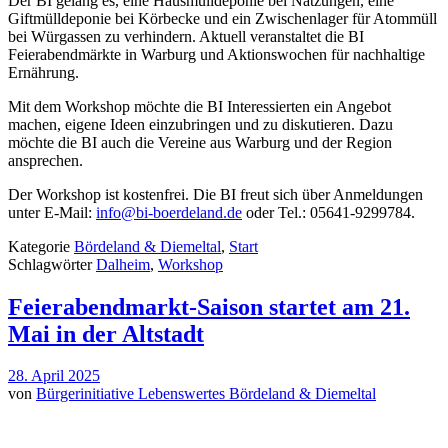
Der BI gelang es, eine Hausmülldeponie bei Natzungen, eine
Giftmülldeponie bei Körbecke und ein Zwischenlager für Atommüll
bei Würgassen zu verhindern. Aktuell veranstaltet die BI
Feierabendmärkte in Warburg und Aktionswochen für nachhaltige
Ernährung.
Mit dem Workshop möchte die BI Interessierten ein Angebot
machen, eigene Ideen einzubringen und zu diskutieren. Dazu
möchte die BI auch die Vereine aus Warburg und der Region
ansprechen.
Der Workshop ist kostenfrei. Die BI freut sich über Anmeldungen
unter E-Mail:
info@bi-boerdeland.de
oder Tel.: 05641-9299784.
Kategorie
Bördeland & Diemeltal
,
Start
Schlagwörter
Dalheim
,
Workshop
Feierabendmarkt-Saison startet am 21.
Mai in der Altstadt
28. April 2025
von
Bürgerinitiative Lebenswertes Bördeland & Diemeltal