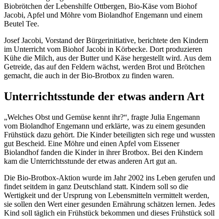
Biobrötchen der Lebenshilfe Ottbergen, Bio-Käse vom Biohof
Jacobi, Apfel und Möhre vom Biolandhof Engemann und einem
Beutel Tee.
Josef Jacobi, Vorstand der Bürgerinitiative, berichtete den Kindern
im Unterricht vom Biohof Jacobi in Körbecke. Dort produzieren
Kühe die Milch, aus der Butter und Käse hergestellt wird. Aus dem
Getreide, das auf den Feldern wächst, werden Brot und Brötchen
gemacht, die auch in der Bio-Brotbox zu finden waren.
Unterrichtsstunde der etwas andern Art
„Welches Obst und Gemüse kennt ihr?“, fragte Julia Engemann
vom Biolandhof Engemann und erklärte, was zu einem gesunden
Frühstück dazu gehört. Die Kinder beteiligten sich rege und wussten
gut Bescheid. Eine Möhre und einen Apfel vom Eissener
Biolandhof fanden die Kinder in ihrer Brotbox. Bei den Kindern
kam die Unterrichtsstunde der etwas anderen Art gut an.
Die Bio-Brotbox-Aktion wurde im Jahr 2002 ins Leben gerufen und
findet seitdem in ganz Deutschland statt. Kindern soll so die
Wertigkeit und der Ursprung von Lebensmitteln vermittelt werden,
sie sollen den Wert einer gesunden Ernährung schätzen lernen. Jedes
Kind soll täglich ein Frühstück bekommen und dieses Frühstück soll