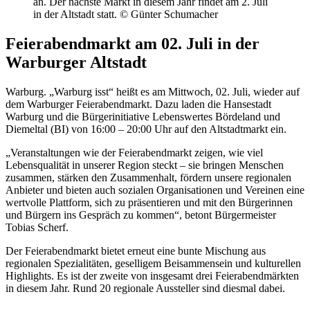
an. Der nächste Markt in diesem Jahr findet am 2. Juli
in der Altstadt statt. © Günter Schumacher
Feierabendmarkt am 02. Juli in der
Warburger Altstadt
Warburg. „Warburg isst“ heißt es am Mittwoch, 02. Juli, wieder auf
dem Warburger Feierabendmarkt. Dazu laden die Hansestadt
Warburg und die Bürgerinitiative Lebenswertes Bördeland und
Diemeltal (BI) von 16:00 – 20:00 Uhr auf den Altstadtmarkt ein.
„Veranstaltungen wie der Feierabendmarkt zeigen, wie viel
Lebensqualität in unserer Region steckt – sie bringen Menschen
zusammen, stärken den Zusammenhalt, fördern unsere regionalen
Anbieter und bieten auch sozialen Organisationen und Vereinen eine
wertvolle Plattform, sich zu präsentieren und mit den Bürgerinnen
und Bürgern ins Gespräch zu kommen“, betont Bürgermeister
Tobias Scherf.
Der Feierabendmarkt bietet erneut eine bunte Mischung aus
regionalen Spezialitäten, geselligem Beisammensein und kulturellen
Highlights. Es ist der zweite von insgesamt drei Feierabendmärkten
in diesem Jahr. Rund 20 regionale Aussteller sind diesmal dabei.