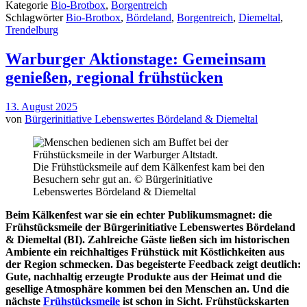
Kategorie
Bio-Brotbox
,
Borgentreich
Schlagwörter
Bio-Brotbox
,
Bördeland
,
Borgentreich
,
Diemeltal
,
Trendelburg
Warburger Aktionstage: Gemeinsam
genießen, regional frühstücken
13. August 2025
von
Bürgerinitiative Lebenswertes Bördeland & Diemeltal
Die Frühstücksmeile auf dem Kälkenfest kam bei den
Besuchern sehr gut an. © Bürgerinitiative
Lebenswertes Bördeland & Diemeltal
Beim Kälkenfest war sie ein echter Publikumsmagnet: die
Frühstücksmeile der Bürgerinitiative Lebenswertes Bördeland
& Diemeltal (BI). Zahlreiche Gäste ließen sich im historischen
Ambiente ein reichhaltiges Frühstück mit Köstlichkeiten aus
der Region schmecken. Das begeisterte Feedback zeigt deutlich:
Gute, nachhaltig erzeugte Produkte aus der Heimat und die
gesellige Atmosphäre kommen bei den Menschen an. Und die
nächste
Frühstücksmeile
ist schon in Sicht. Frühstückskarten