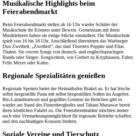
Musikalische Highlights beim
Feierabendmarkt
Beim Feierabendmarkt stellen ab 16 Uhr wieder Schüler der
Musikschule ihr Können unter Beweis. Gemeinsam mit ihren
Musiklehrern haben sie einige Stücke einstudiert. Die Musikschule
spielt von 16 bis 18 Uhr. Anschließend übernimmt das Warburger
Duo Zweiheit. „Zweiheit“, das sind Thorsten Poppke und Elias
Thabet. Sie covern Songs von deutsch- und englischsprachigen
Bands oder Singer- Songwritern, wie Gisbert zu Kryphausen, Faber,
Felix Meyer oder Kaleo.
Regionale Spezialitäten genießen
Regionale Speisen bietet der Heimathafen Brakel an. Er hat frische
selbst hergestellte Pasta mit selbst hergestellten Soßen im Angebot.
Bio-Lammbratwurt und gegrilltes Gemüse im Brötchen gibt es
wieder am Stand des Finnenberghofes und Tahani Munawar bereit
ihren köstlichen Falafel zu. Die Feierabendmärkte möchten immer
auch eine Vermarktungsmöglichkeit für regionale Betriebe schaffen
und den nachhaltigen Konsum fördern.
Soziale Vereine und Tierschutz